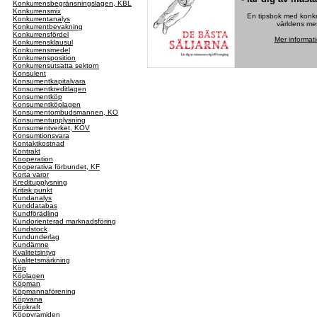
Konkurrensbegränsningslagen, KBL
Konkurrensmix
En tipsbok med konkre
Konkurrentanalys
världens mes
Konkurrentbevakning
Konkurrensfördel
Mer informat
Konkurrensklausul
Konkurrensmedel
Konkurrensposition
Konkurrensutsatta sektorn
Konsulent
Konsumentkapitalvara
Konsumentkreditlagen
Konsumentköp
Konsumentköplagen
Konsumentombudsmannen, KO
Konsumentupplysning
Konsumentverket, KOV
Konsumtionsvara
Kontaktkostnad
Kontrakt
Kooperation
Kooperativa förbundet, KF
Korta varor
Kreditupplysning
Kritisk punkt
Kundanalys
Kunddatabas
Kundförädling
Kundorienterad marknadsföring
Kundstock
Kundunderlag
Kundämne
Kvalitetsintyg
Kvalitetsmärkning
Köp
Köplagen
Köpman
Köpmannaförening
Köpvana
Köpkraft
Köppyramiden