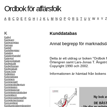
Ordbok för affärsfolk
A
B
C
D
E
F
G
H
I
J
K
L
M
N
O
P
Q
R
S
T
U
V
W X Y 
K
Kunddatabas
Kalkyl
Kampanj
Kampanjplan
Annat begrepp för marknadsd
Kanvas
Kartell
Kartellregister
Katalog
Kataloghandel
Detta är ett utdrag ur boken "Ordbok fö
Kategori
Kategorirabatt
Örtengren samt Lars-Jonas T. Ångströ
Kedjebutik
Copyright 1990 och 2002.
Kedjeföretag
Kedjerabatt
Know how
Informationen är hämtad från bokens
Kollektion
Kolonialvara
Kommers
Kommersiell
Kommerskollegium
Kommission
Kommissionär
Kommissionärsbolag
Kommittent
Ny bok av
Kompensationsaffär
Komplementvaror
DE BÄS
Koncepttest
Konkurrensbegränsning
- lär dig av mäst