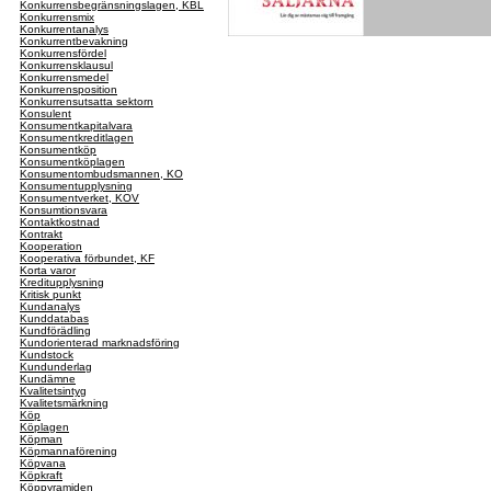
Konkurrensbegränsningslagen, KBL
Konkurrensmix
Konkurrentanalys
Konkurrentbevakning
Konkurrensfördel
Konkurrensklausul
Konkurrensmedel
Konkurrensposition
Konkurrensutsatta sektorn
Konsulent
Konsumentkapitalvara
Konsumentkreditlagen
Konsumentköp
Konsumentköplagen
Konsumentombudsmannen, KO
Konsumentupplysning
Konsumentverket, KOV
Konsumtionsvara
Kontaktkostnad
Kontrakt
Kooperation
Kooperativa förbundet, KF
Korta varor
Kreditupplysning
Kritisk punkt
Kundanalys
Kunddatabas
Kundförädling
Kundorienterad marknadsföring
Kundstock
Kundunderlag
Kundämne
Kvalitetsintyg
Kvalitetsmärkning
Köp
Köplagen
Köpman
Köpmannaförening
Köpvana
Köpkraft
Köppyramiden