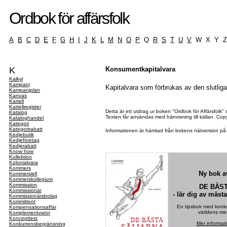
Ordbok för affärsfolk
A
B
C
D
E
F
G
H
I
J
K
L
M
N
O
P
Q
R
S
T
U
V
W X Y 
K
Konsumentkapitalvara
Kalkyl
Kampanj
Kapitalvara som förbrukas av den slutli
Kampanjplan
Kanvas
Kartell
Kartellregister
Detta är ett utdrag ur boken "Ordbok för Affärsfolk"
Katalog
Texten får användas med hänvisning till källan. Co
Kataloghandel
Kategori
Kategorirabatt
Informationen är hämtad från bokens nätversion p
Kedjebutik
Kedjeföretag
Kedjerabatt
Know how
Kollektion
Kolonialvara
Kommers
Ny bok av
Kommersiell
Kommerskollegium
Kommission
DE BÄS
Kommissionär
- lär dig av mäst
Kommissionärsbolag
Kommittent
En tipsbok med konkre
Kompensationsaffär
världens mes
Komplementvaror
Koncepttest
Mer informat
Konkurrensbegränsning