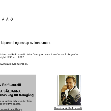
Z
Å
Ä
Ö
ga köparen i egenskap av konsument.
 skriven av Rolf Laurelli, John Örtengren samt Lars-Jonas T. Ångström.
pyright 1990 och 2002.
å
www.laurelli.com/ordbok
.
 Rolf Laurelli
TA SÄLJARNA
arnas väg till framgång
ta tankar och tekniker från
t effektiva säljare.
Hemsida för Rolf Laurelli
ion samt beställning