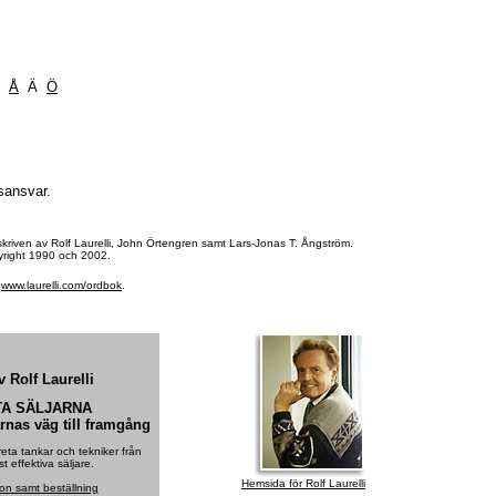
Z
Å
Ä
Ö
sansvar.
 skriven av Rolf Laurelli, John Örtengren samt Lars-Jonas T. Ångström.
pyright 1990 och 2002.
å
www.laurelli.com/ordbok
.
 Rolf Laurelli
TA SÄLJARNA
arnas väg till framgång
ta tankar och tekniker från
t effektiva säljare.
Hemsida för Rolf Laurelli
ion samt beställning