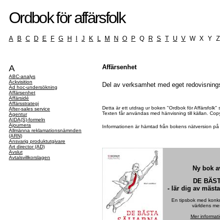
Ordbok för affärsfolk
A
B
C
D
E
F
G
H
I
J
K
L
M
N
O
P
Q
R
S
T
U
V
W X Y 
A
Affärsenhet
ABC-analys
Ackvisition
Del av verksamhet med eget redovisning
Ad hoc-undersökning
Affärsenhet
Affärsidé
Affärsstrategi
Detta är ett utdrag ur boken "Ordbok för Affärsfolk"
After-sales service
Texten får användas med hänvisning till källan. Co
Agentur
AIDA(S)-formeln
Ajournera
Informationen är hämtad från bokens nätversion p
Allmänna reklamationsnämnden
(ARN)
Ansvarig produktutgivare
Art director (AD)
Avslut
Avtalsvillkorslagen
Ny bok av
DE BÄS
- lär dig av mäst
En tipsbok med konkre
världens mes
Mer informat